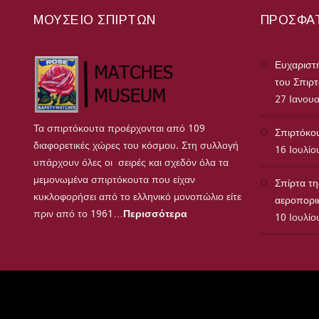
ΜΟΥΣΕΊΟ ΣΠΊΡΤΩΝ
ΠΡΌΣΦΑ
Ευχαριστή
του Σπιρ
27 Ιανου
Τα σπιρτόκουτα προέρχονται από 109
Σπιρτόκου
διαφορετικές χώρες του κόσμου. Στη συλλογή
16 Ιουλίο
υπάρχουν όλες οι σειρές και σχεδόν όλα τα
μεμονωμένα σπιρτόκουτα που είχαν
Σπίρτα τη
κυκλοφορήσει από το ελληνικό μονοπώλιο είτε
αεροπορικ
πριν από το 1961…
Περισσότερα
10 Ιουλίο