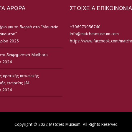
ΤΑ ΆΡΘΡΑ
ΣΤΟΙΧΕΙΑ ΕΠΙΚΟΙΝΩΝΙ
ριο για τη δωρεά στο “Μουσείο
+306973056740
τόκουτου”
info@matchesmuseum.com
αρίου 2025
https://www.facebook.com/matc
τα διαφημιστικά Marlboro
υ 2024
ς κρατικής ιαπωνικής
ής εταιρείας JAL
υ 2024
Copyright © 2022
Matches Museum
. All Rights Reserved