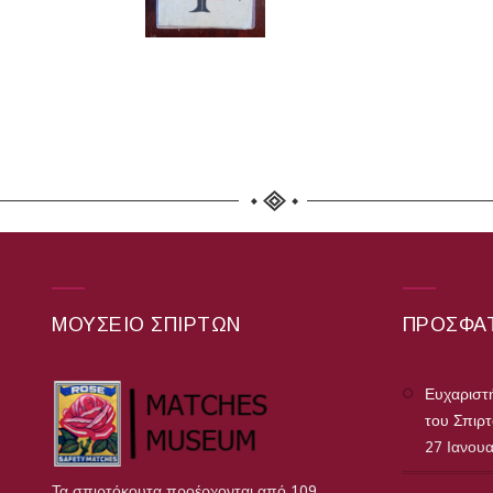
ΜΟΥΣΕΊΟ ΣΠΊΡΤΩΝ
ΠΡΌΣΦΑ
Ευχαριστή
του Σπιρ
27 Ιανου
Τα σπιρτόκουτα προέρχονται από 109