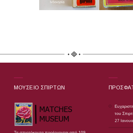
ΜΟΥΣΕΊΟ ΣΠΊΡΤΩΝ
ΠΡΌΣΦΑ
Ευχαριστή
του Σπιρ
27 Ιανου
Τα σπιρτόκουτα προέρχονται από 109