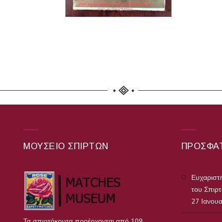
ΜΟΥΣΕΊΟ ΣΠΊΡΤΩΝ
ΠΡΌΣΦΑ
Ευχαριστή
του Σπιρ
27 Ιανου
Τα σπιρτόκουτα προέρχονται από 109