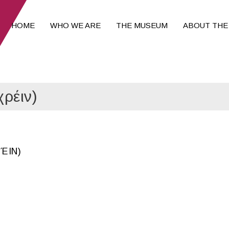
HOME
WHO WE ARE
THE MUSEUM
ABOUT THE
ρέιν)
ΈΙΝ)