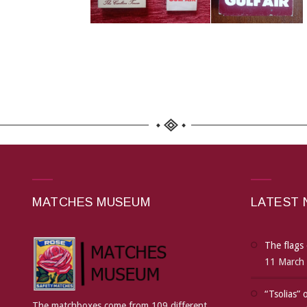
MATCHES MUSEUM
LATEST
The flags 
11 March
“Tsolias”
The matchboxes come from 109 different