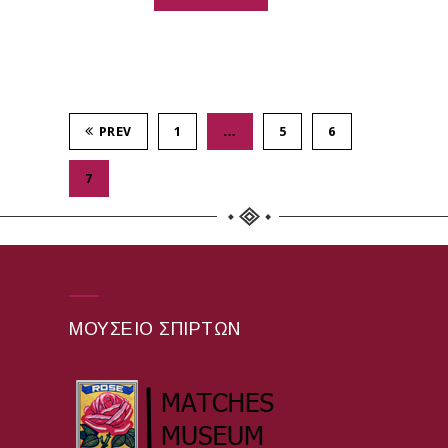
PREV
1
…
5
6
7
ΜΟΥΣΕΊΟ ΣΠΊΡΤΩΝ