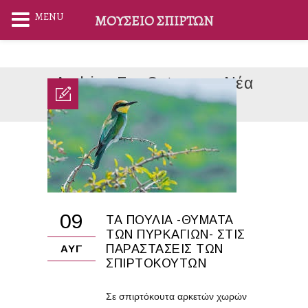
MENU
ΜΟΥΣΕΊΟ ΣΠΊΡΤΩΝ
Archive For Category: Νέα
Home
Νέα
09
ΤΑ ΠΟΥΛΙΆ -ΘΎΜΑΤΑ
ΤΩΝ ΠΥΡΚΑΓΙΏΝ- ΣΤΙΣ
ΠΑΡΑΣΤΆΣΕΙΣ ΤΩΝ
ΑΥΓ
ΣΠΙΡΤΌΚΟΥΤΩΝ
Σε σπιρτόκουτα αρκετών χωρών