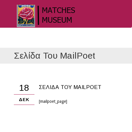
Σελίδα Του MailPoet
18
ΣΕΛΊΔΑ ΤΟΥ MAILPOET
ΔΕΚ
[mailpoet_page]