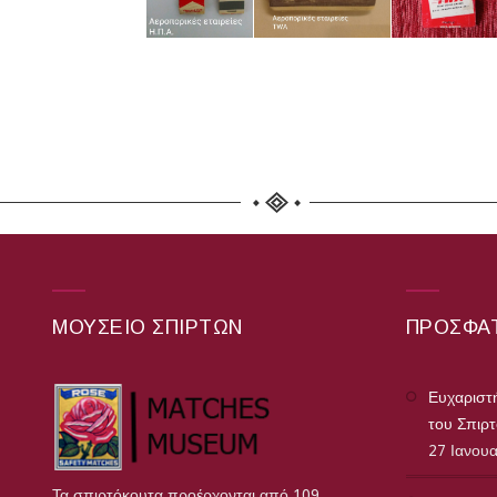
ΜΟΥΣΕΊΟ ΣΠΊΡΤΩΝ
ΠΡΌΣΦΑ
Ευχαριστή
του Σπιρ
27 Ιανου
Τα σπιρτόκουτα προέρχονται από 109